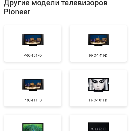
Другие модели телевизоров
Прошивка
от 3900 ₽
Заказать
Pioneer
Замена трансформаторов
от 4800 ₽
Заказать
подсветки
PRO-151FD
PRO-141FD
PRO-111FD
PRO-101FD