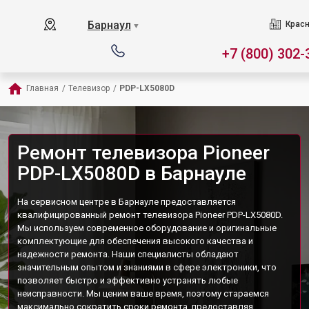
Барнаул
Красн
▼
+7 (800) 302-
Главная
/
Телевизор
/
PDP-LX5080D
Ремонт телевизора Pioneer
PDP-LX5080D в Барнауле
На сервисном центре в Барнауле предоставляется
квалифицированный ремонт телевизора Pioneer PDP-LX5080D.
Мы используем современное оборудование и оригинальные
комплектующие для обеспечения высокого качества и
надежности ремонта. Наши специалисты обладают
значительным опытом и знаниями в сфере электроники, что
позволяет быстро и эффективно устранять любые
неисправности. Мы ценим ваше время, поэтому стараемся
максимально сократить сроки ремонта, предоставляя