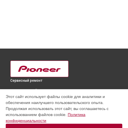
Сервисный ремонт
ВЫБЕРИ СВОЙ ГОРОД
Этот сайт использует файлы cookie для аналитики и
Замена HDMI порта телевизора PDP-50MXE10 Pioneer в
обеспечения наилучшего пользовательского опыта.
Краснодаре
Продолжая использовать этот сайт, вы соглашаетесь с
Замена HDMI порта телевизора PDP-50MXE10 Pioneer в
использованием файлов cookie.
Политика
Ростове-на-Дону
конфиденциальности
Замена HDMI порта телевизора PDP-50MXE10 Pioneer в