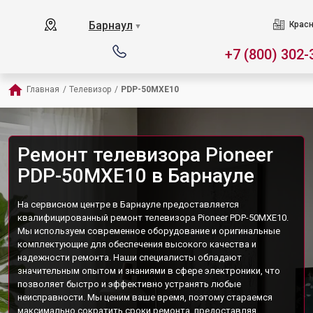
Барнаул
Красн
▼
+7 (800) 302-
Главная
/
Телевизор
/
PDP-50MXE10
Ремонт телевизора Pioneer
PDP-50MXE10 в Барнауле
На сервисном центре в Барнауле предоставляется
квалифицированный ремонт телевизора Pioneer PDP-50MXE10.
Мы используем современное оборудование и оригинальные
комплектующие для обеспечения высокого качества и
надежности ремонта. Наши специалисты обладают
значительным опытом и знаниями в сфере электроники, что
позволяет быстро и эффективно устранять любые
неисправности. Мы ценим ваше время, поэтому стараемся
максимально сократить сроки ремонта, предоставляя