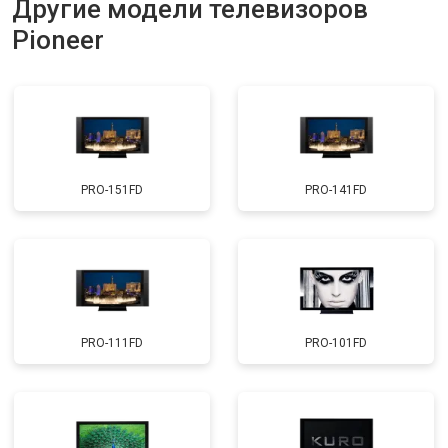
Другие модели телевизоров
Прошивка
от 3900 ₽
Заказать
Pioneer
Замена трансформаторов
от 4800 ₽
Заказать
подсветки
PRO-151FD
PRO-141FD
PRO-111FD
PRO-101FD