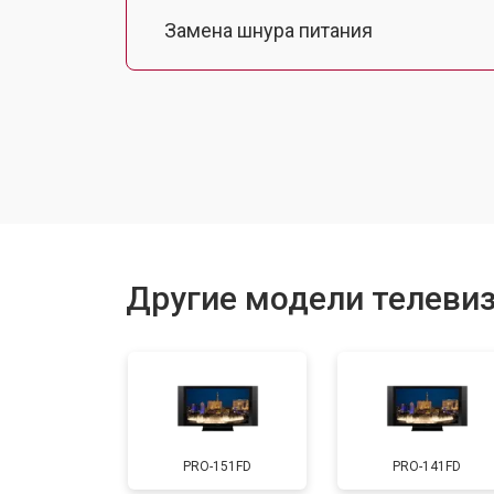
Замена шнура питания
Замена разъема питания
Замена шлейфа матрицы
Замена аудиоразъема
Другие модели телевиз
Замена USB порта
Замена HDMI порта
PRO-151FD
PRO-141FD
Замена модуля Wi-Fi