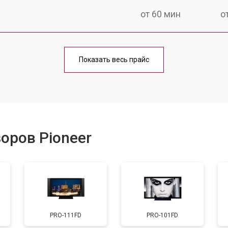
от 60 мин
о
от 90 мин
о
Показать весь прайс
от 70 мин
о
от 80 мин
о
оров Pioneer
от 50 мин
о
от 80 мин
о
PRO-111FD
PRO-101FD
от 70 мин
о