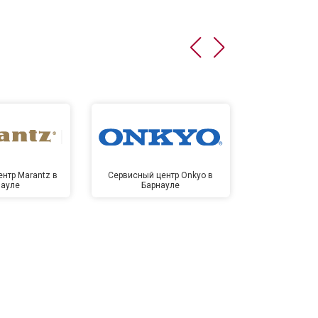
нтр Marantz в
Сервисный центр Onkyo в
Сервисный
науле
Барнауле
Бар