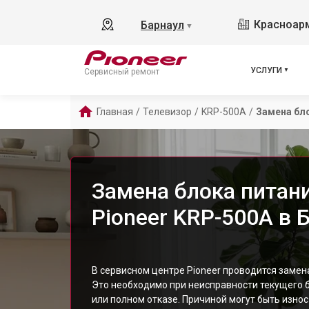
Красноарм
Барнаул
▼
УСЛУГИ
Сервисный ремонт
Главная
/
Телевизор
/
KRP-500A
/
Замена бл
Замена блока питан
Pioneer KRP-500A в 
В сервисном центре Pioneer проводится замен
Это необходимо при неисправности текущего 
или полном отказе. Причиной могут быть износ