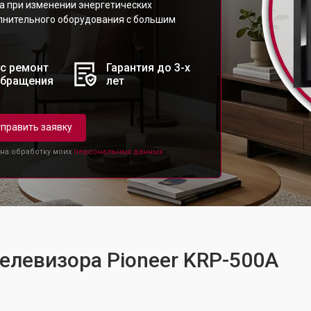
а при изменении энергетических
лнительного оборудования с большим
с ремонт
Гарантия до 3-х
обращения
лет
править заявку
 на обработку моих
персональных данных.
телевизора Pioneer KRP-500A