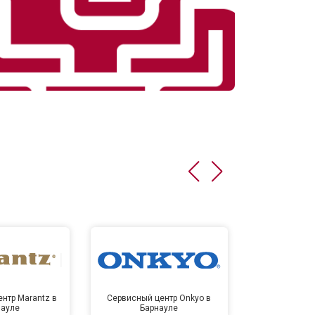
нтр Marantz в
Сервисный центр Onkyo в
Сервисный
науле
Барнауле
Бар