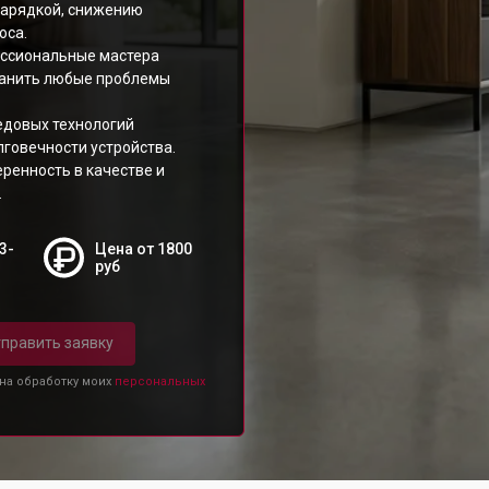
зарядкой, снижению
оса.
ессиональные мастера
ранить любые проблемы
едовых технологий
говечности устройства.
еренность в качестве и
.
3-
Цена от 1800
руб
править заявку
 на обработку моих
персональных