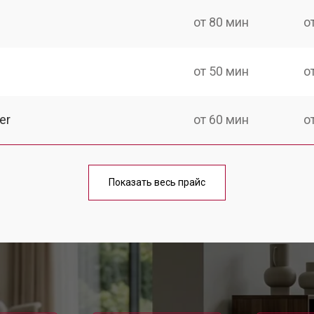
от 80 мин
о
от 50 мин
о
er
от 60 мин
о
от 50 мин
о
Показать весь прайс
от 80 мин
о