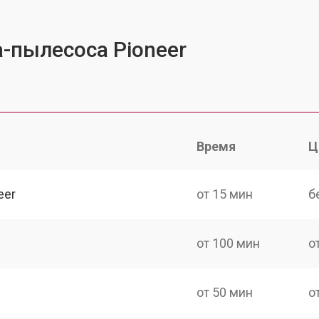
-пылесоса Pioneer
Время
Ц
eer
от 15 мин
б
от 100 мин
о
от 50 мин
о