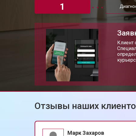
1
Диагно
Заяв
Клиент 
Специал
определ
курьерс
Отзывы наших клиент
Марк Захаров