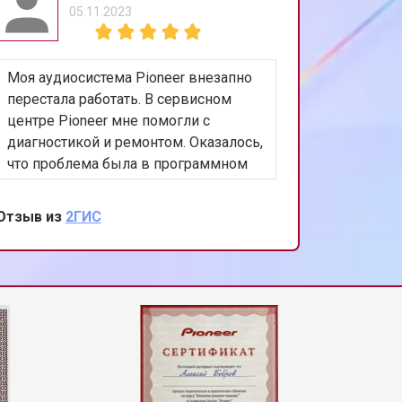
05.11.2023
Моя аудиосистема Pioneer внезапно
перестала работать. В сервисном
центре Pioneer мне помогли с
диагностикой и ремонтом. Оказалось,
что проблема была в программном
обеспечении. Быстро и качественно
обновили ПО, и система снова
Отзыв из
2ГИС
заиграла как новая. Огромное
спасибо за вашу работу и заботу о
клиентах!