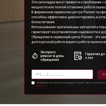
Эти неполадки могут привести к проблемам с 
мощности или полной остановке робота-пылес
В фирменном сервисном центре Pioneer проф
способны эффективно диагностировать и уст
блока питания.
Использование оригинальных запчастей и пер
гарантирует восстановление надежности и дол
Обращение в сервисный центр Pioneer - это ув
долгосрочной работе вашего робота-пылесоса
Экспресс
Гарантия до 
ремонт в день
х лет
обращения
От
Нажимая на кнопку отправить я даю свое согласие
данных.