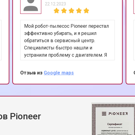
22.12.2023
Мой робот-пылесос Pioneer перестал
эффективно убирать, и я решил
обратиться в сервисный центр.
Специалисты быстро нашли и
устранили проблему с двигателем. Я
впечатлен их вниманием к деталям и
оперативностью. Спасибо за
Отзыв из
Google maps
восстановление моего помощника в
быту!
в Pioneer