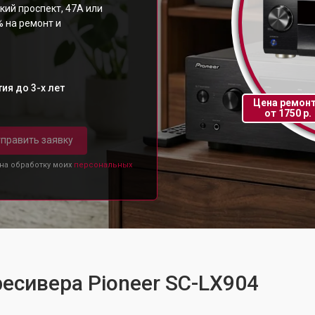
кий проспект, 47А или
% на ремонт и
ия до 3-х лет
Цена ремон
от 1750 р.
править заявку
 на обработку моих
персональных
ресивера Pioneer SC-LX904