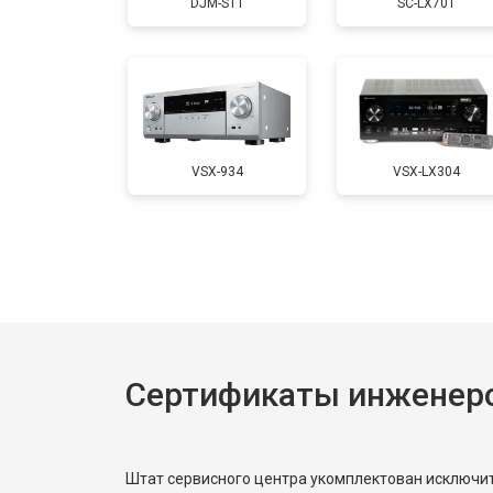
DJM-S11
SC-LX701
VSX-934
VSX-LX304
Сертификаты инженеро
Штат сервисного центра укомплектован исключ