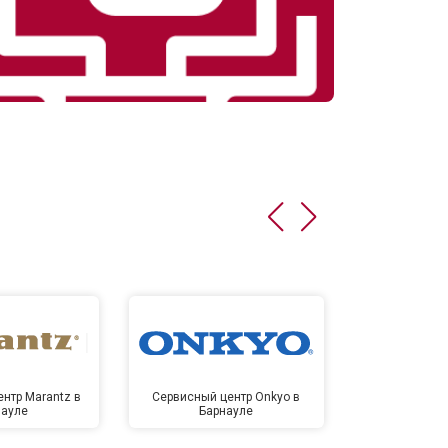
нтр Marantz в
Сервисный центр Onkyo в
Сервисный
науле
Барнауле
Бар