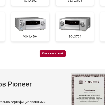
SC-LX502
VSX-LX503
VSX-LX504
SC-LX704
в Pioneer
ительно сертифицированными