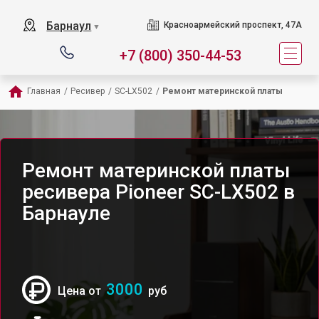
Барнаул
Красноармейский проспект, 47А
▼
+7 (800) 350-44-53
Главная
/
Ресивер
/
SC-LX502
/
Ремонт материнской платы
Ремонт материнской платы
ресивера Pioneer SC-LX502 в
Барнауле
3000
Цена от
руб