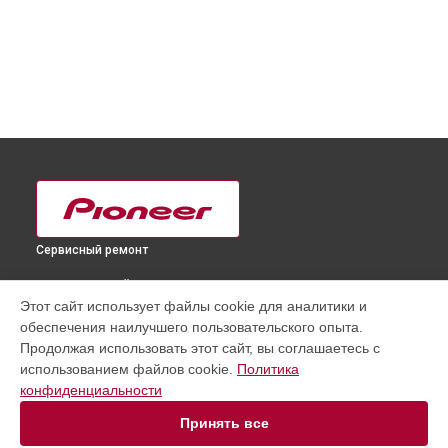
Сервисный ремонт
ВЫБЕРИ СВОЙ ГОРОД
Этот сайт использует файлы cookie для аналитики и
Ремонт материнской платы ресивера SC-LX502 Pioneer в
обеспечения наилучшего пользовательского опыта.
Краснодаре
Продолжая использовать этот сайт, вы соглашаетесь с
Ремонт материнской платы ресивера SC-LX502 Pioneer в
использованием файлов cookie.
Политика
Ростове-на-Дону
конфиденциальности
Ремонт материнской платы ресивера SC-LX502 Pioneer в
Нижнем Новгороде
Принять все
Ремонт материнской платы ресивера SC-LX502 Pioneer в