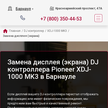
Барнаул
Красноармейский проспект, 47А
▼
+7 (800) 350-44-53
Главная
/
DJ контроллер
/
XDJ-1000 MK3
/
Замена дисплея (экрана)
Замена дисплея (экрана) DJ
контроллера Pioneer XDJ-
1000 MK3 в Барнауле
Если дисплей вашего DJ-контроллера перестал отображать
информацию или имеет физические повреждения, мы
предложим вам быстрый и качественный ремонт.
Профессиональные мастера сервиса заменят экран,