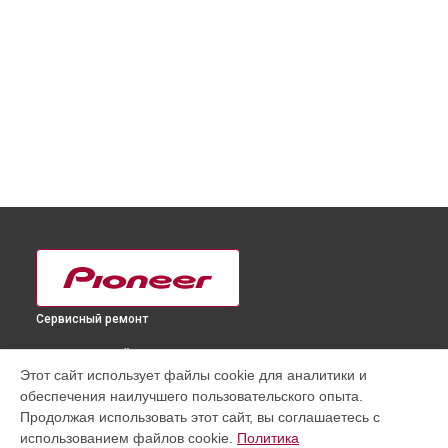
Сервисный ремонт
ВЫБЕРИ СВОЙ ГОРОД
Этот сайт использует файлы cookie для аналитики и
Ремонт или замена фейдеров и регуляторов DJ
обеспечения наилучшего пользовательского опыта.
контроллера DDJ-XP2 Pioneer в
Краснодаре
Продолжая использовать этот сайт, вы соглашаетесь с
Ремонт или замена фейдеров и регуляторов DJ
использованием файлов cookie.
Политика
контроллера DDJ-XP2 Pioneer в
Ростове-на-Дону