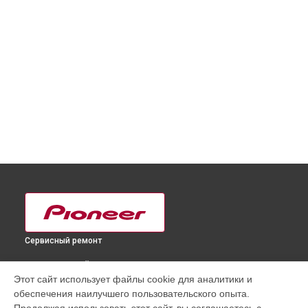
Сервисный ремонт
ВЫБЕРИ СВОЙ ГОРОД
Этот сайт использует файлы cookie для аналитики и
Ремонт или замена фейдеров и регуляторов DJ
обеспечения наилучшего пользовательского опыта.
контроллера DDJ-WeGO4 BK Pioneer в
Краснодаре